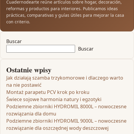
Cuadernodearte reúne artículos sobre hogar, decoración,
reformas y productos para interiores. Publicamos ideas
prácticas, comparativas y guías útiles para mejorar la casa
con criterio.
Buscar
Buscar
Ostatnie wpisy
Jak działają szamba trzykomorowe i dlaczego warto
na nie postawić
Montaż parapetu PCV krok po kroku
Świece sojowe harmonia natury i egzotyki
Podziemne zbiorniki HYDROMIL 8000L – nowoczesne
rozwiązania dla domu
Podziemne zbiorniki HYDROMIL 9000L – nowoczesne
rozwiązanie dla oszczędnej wody deszczowej