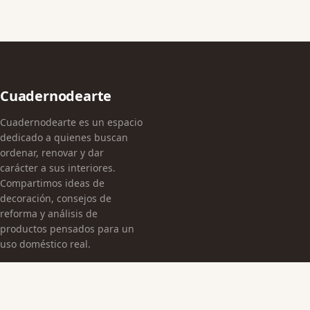
Cuadernodearte
Cuadernodearte es un espacio
dedicado a quienes buscan
ordenar, renovar y dar
carácter a sus interiores.
Compartimos ideas de
decoración, consejos de
reforma y análisis de
productos pensados para un
uso doméstico real.
CATEGORÍAS
Arquitectura Española