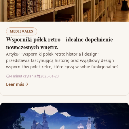
MEDIEVALES
Wsporniki półek retro – idealne dopełnienie
nowoczesnych wnętrz.
Artykuł "Wsporniki półek retro: historia i design"
przedstawia fascynującą historię oraz wyjątkowy design
wsporników półek retro, które łączą w sobie funkcjonalność
z estetyką. Wsporniki…
4 minut czytania
2025-01-23
Leer más