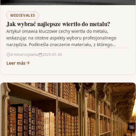
MEDIEVALES
Jak wybrać najlepsze wiertło do metalu?
Artykuł omawia kluczowe cechy wiertła do metalu,
wskazując na istotne aspekty wyboru profesjonalnego
narzędzia. Podkreśla znaczenie materiału, z którego
wykonane jest wiertło, takiego jak…
4 minut czytania
2025-01-26
Leer más