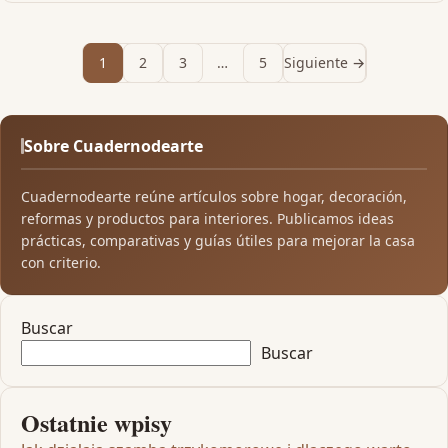
1
2
3
…
5
Siguiente →
Sobre Cuadernodearte
Cuadernodearte reúne artículos sobre hogar, decoración,
reformas y productos para interiores. Publicamos ideas
prácticas, comparativas y guías útiles para mejorar la casa
con criterio.
Buscar
Buscar
Ostatnie wpisy