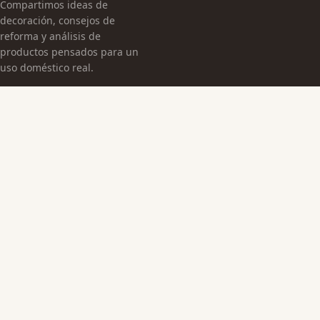
Compartimos ideas de
decoración, consejos de
reforma y análisis de
productos pensados para un
uso doméstico real.
CATEGORÍAS
Arquitectura Española
Cultura Histórica
Edificaciones Emblemáticas
TEMAS
Edificios Emblemáticos
Patrimonio Cultural
Sin categoría