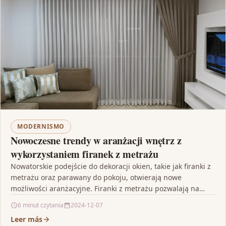
MODERNISMO
Nowoczesne trendy w aranżacji wnętrz z
wykorzystaniem firanek z metrażu
Nowatorskie podejście do dekoracji okien, takie jak firanki z
metrażu oraz parawany do pokoju, otwierają nowe
możliwości aranżacyjne. Firanki z metrażu pozwalają na
stworzenie…
6 minut czytania
2024-12-07
Leer más