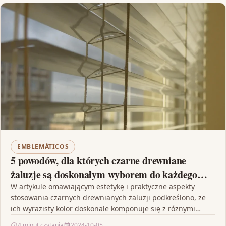
EMBLEMÁTICOS
5 powodów, dla których czarne drewniane
żaluzje są doskonałym wyborem do każdego
wnętrza
W artykule omawiającym estetykę i praktyczne aspekty
stosowania czarnych drewnianych żaluzji podkreślono, że
ich wyrazisty kolor doskonale komponuje się z różnymi
aranżacjami wnętrz, dodając…
4 minut czytania
2024-10-05