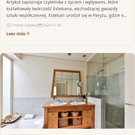
Artykuł zapoznaje czytelnika z życiem i wpływami, które
kształtowały twórczość Estebana, wschodzącej gwiazdy
sztuki współczesnej. Esteban urodził się w Paryżu, gdzie od
najmłodszych lat…
7 minut czytania
2024-11-05
Leer más