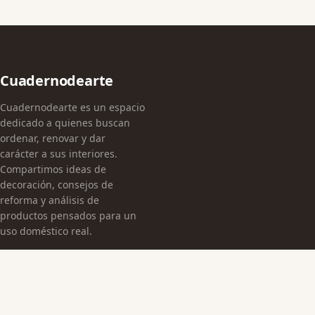
Cuadernodearte
Cuadernodearte es un espacio
dedicado a quienes buscan
ordenar, renovar y dar
carácter a sus interiores.
Compartimos ideas de
decoración, consejos de
reforma y análisis de
productos pensados para un
uso doméstico real.
CATEGORÍAS
Arquitectura Española