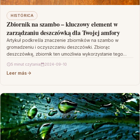
HISTÓRICA
Zbiornik na szambo – kluczowy element w
zarządzaniu deszczówką dla Twojej amfory
Artykuł podkreśla znaczenie zbiorników na szambo w
gromadzeniu i oczyszczaniu deszczówki. Zbiorąc
deszczówkę, zbiornik ten umożliwia wykorzystanie tego
zasobu, redukując obciążenie kanalizacyjne. Jest to…
5 minut czytania
2024-09-10
Leer más