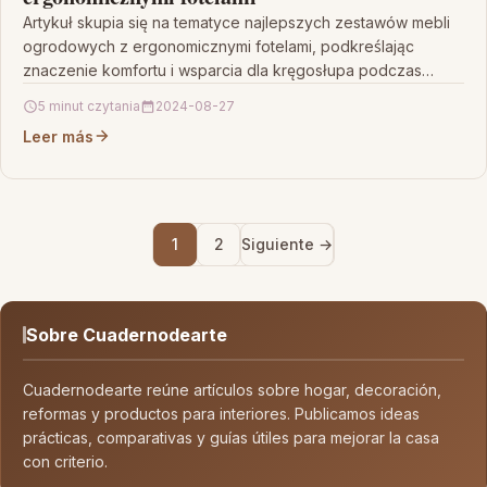
Artykuł skupia się na tematyce najlepszych zestawów mebli
ogrodowych z ergonomicznymi fotelami, podkreślając
znaczenie komfortu i wsparcia dla kręgosłupa podczas
odpoczynku na świeżym powietrzu.…
5 minut czytania
2024-08-27
Leer más
1
2
Siguiente →
Sobre Cuadernodearte
Cuadernodearte reúne artículos sobre hogar, decoración,
reformas y productos para interiores. Publicamos ideas
prácticas, comparativas y guías útiles para mejorar la casa
con criterio.