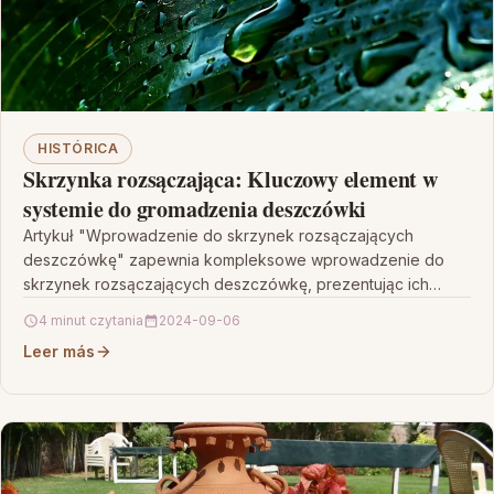
HISTÓRICA
Skrzynka rozsączająca: Kluczowy element w
systemie do gromadzenia deszczówki
Artykuł "Wprowadzenie do skrzynek rozsączających
deszczówkę" zapewnia kompleksowe wprowadzenie do
skrzynek rozsączających deszczówkę, prezentując ich
kluczowe role w gromadzeniu i wykorzystaniu opadowej
4 minut czytania
2024-09-06
wody. Omawiając…
Leer más