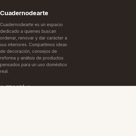
Cuadernodearte
Cuadernodearte es un espacio
dedicado a quienes buscan
ordenar, renovar y dar carácter a
sus interiores. Compartimos ideas
de decoración, consejos de
reforma y análisis de productos
pensados para un uso doméstico
real.
CATEGORÍAS
Arquitectura Española
Cultura Histórica
Edificaciones Emblemáticas
TEMAS