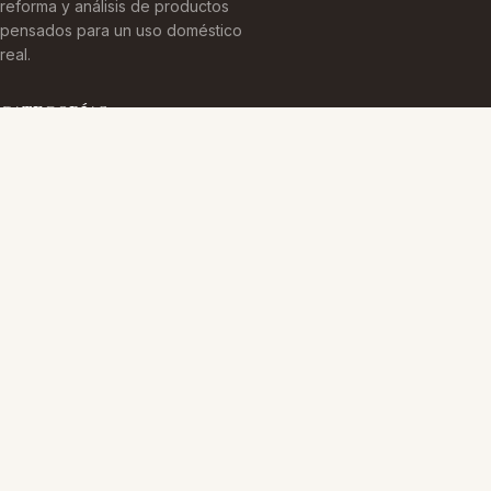
reforma y análisis de productos
pensados para un uso doméstico
real.
CATEGORÍAS
Arquitectura Española
Cultura Histórica
Edificaciones Emblemáticas
TEMAS
Edificios Emblemáticos
Patrimonio Cultural
Sin categoría
MÁS