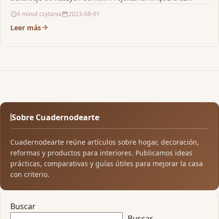
artyści tekstyliów coraz…
6 minut czytania
2023-08-01
Leer más
Sobre Cuadernodearte
Cuadernodearte reúne artículos sobre hogar, decoración,
reformas y productos para interiores. Publicamos ideas
prácticas, comparativas y guías útiles para mejorar la casa
con criterio.
Buscar
Buscar