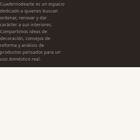
Cuadernodearte es un espacio
dedicado a quienes buscan
ordenar, renovar y dar
carácter a sus interiores.
Compartimos ideas de
decoración, consejos de
reforma y análisis de
productos pensados para un
uso doméstico real.
CATEGORÍAS
Arquitectura Española
Cultura Histórica
Edificaciones Emblemáticas
TEMAS
Edificios Emblemáticos