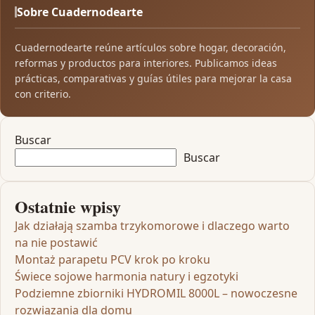
Sobre Cuadernodearte
Cuadernodearte reúne artículos sobre hogar, decoración,
reformas y productos para interiores. Publicamos ideas
prácticas, comparativas y guías útiles para mejorar la casa
con criterio.
Buscar
Buscar
Ostatnie wpisy
Jak działają szamba trzykomorowe i dlaczego warto
na nie postawić
Montaż parapetu PCV krok po kroku
Świece sojowe harmonia natury i egzotyki
Podziemne zbiorniki HYDROMIL 8000L – nowoczesne
rozwiązania dla domu