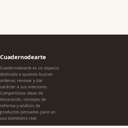
Cuadernodearte
Cuadernodearte es un espacio
dedicado a quienes buscan
ordenar, renovar y dar
carácter a sus interiores.
Compartimos ideas de
decoración, consejos de
reforma y análisis de
productos pensados para un
uso doméstico real.