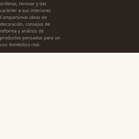
ordenar, renovar y dar
carácter a sus interiores.
Compartimos ideas de
decoración, consejos de
reforma y análisis de
productos pensados para un
uso doméstico real.
CATEGORÍAS
Arquitectura Española
Cultura Histórica
Edificaciones Emblemáticas
TEMAS
Edificios Emblemáticos
Patrimonio Cultural