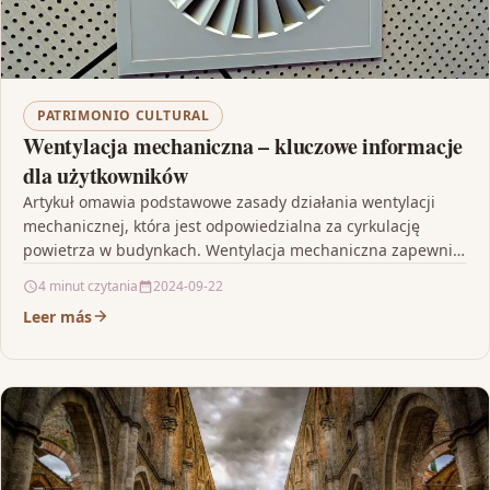
PATRIMONIO CULTURAL
Wentylacja mechaniczna – kluczowe informacje
dla użytkowników
Artykuł omawia podstawowe zasady działania wentylacji
mechanicznej, która jest odpowiedzialna za cyrkulację
powietrza w budynkach. Wentylacja mechaniczna zapewnia
stały dopływ świeżego powietrza oraz usuwa…
4 minut czytania
2024-09-22
Leer más