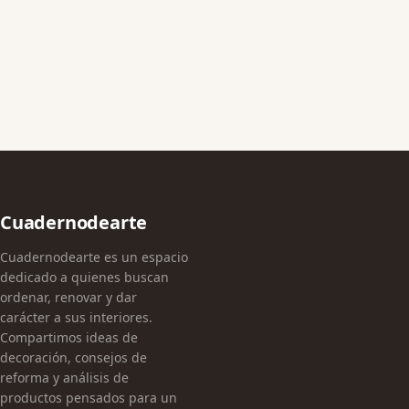
Cuadernodearte
Cuadernodearte es un espacio
dedicado a quienes buscan
ordenar, renovar y dar
carácter a sus interiores.
Compartimos ideas de
decoración, consejos de
reforma y análisis de
productos pensados para un