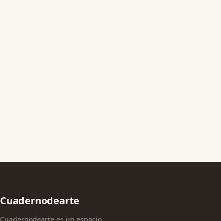
Cuadernodearte
Cuadernodearte es un espacio