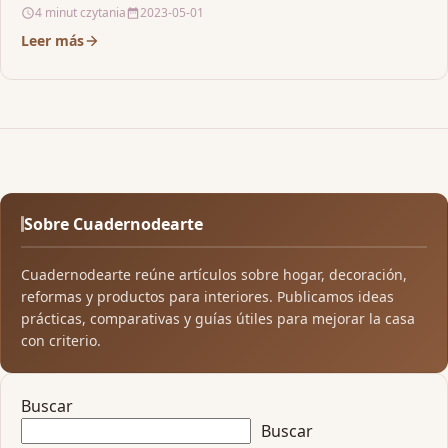
4 minut czytania
2023-05-01
Leer más
Sobre Cuadernodearte
Cuadernodearte reúne artículos sobre hogar, decoración,
reformas y productos para interiores. Publicamos ideas
prácticas, comparativas y guías útiles para mejorar la casa
con criterio.
Buscar
Buscar