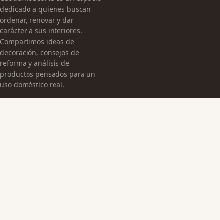
dedicado a quienes buscan
ordenar, renovar y dar
carácter a sus interiores.
Compartimos ideas de
decoración, consejos de
reforma y análisis de
productos pensados para un
uso doméstico real.
CATEGORÍAS
Arquitectura Española
Cultura Histórica
Edificaciones Emblemáticas
TEMAS
Edificios Emblemáticos