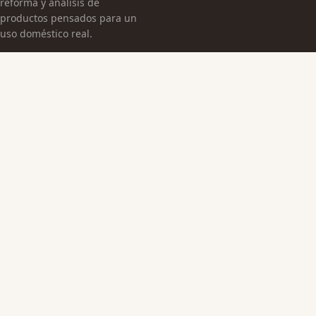
reforma y análisis de
productos pensados para un
uso doméstico real.
CATEGORÍAS
Arquitectura Española
Cultura Histórica
Edificaciones Emblemáticas
TEMAS
Edificios Emblemáticos
Patrimonio Cultural
Sin categoría
MÁS