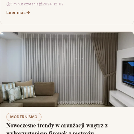
5 minut czytania
2024-12-02
Leer más
MODERNISMO
Nowoczesne trendy w aranżacji wnętrz z
wykorzystaniem firanek z metrażu