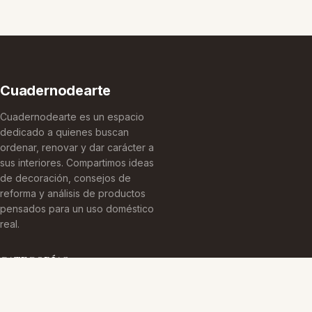
Cuadernodearte
Cuadernodearte es un espacio
dedicado a quienes buscan
ordenar, renovar y dar carácter a
sus interiores. Compartimos ideas
de decoración, consejos de
reforma y análisis de productos
pensados para un uso doméstico
real.
CATEGORÍAS
Arquitectura Española
Cultura Histórica