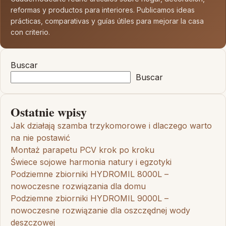
reformas y productos para interiores. Publicamos ideas
prácticas, comparativas y guías útiles para mejorar la casa
con criterio.
Buscar
Buscar
Ostatnie wpisy
Jak działają szamba trzykomorowe i dlaczego warto
na nie postawić
Montaż parapetu PCV krok po kroku
Świece sojowe harmonia natury i egzotyki
Podziemne zbiorniki HYDROMIL 8000L –
nowoczesne rozwiązania dla domu
Podziemne zbiorniki HYDROMIL 9000L –
nowoczesne rozwiązanie dla oszczędnej wody
deszczowej