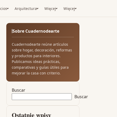
icios
Arquitectura
Więcej
Więcej
Sobre Cuadernodearte
Cuadernodearte reúne artículos
sobre hogar, decoración, reformas
y productos para interiores.
Publicamos ideas prácticas,
comparativas y guías útiles para
mejorar la casa con criterio.
Buscar
Buscar
Ostatnie wpisy