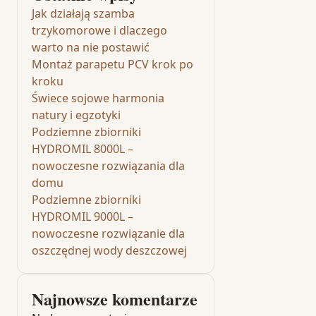
Jak działają szamba
trzykomorowe i dlaczego
warto na nie postawić
Montaż parapetu PCV krok po
kroku
Świece sojowe harmonia
natury i egzotyki
Podziemne zbiorniki
HYDROMIL 8000L –
nowoczesne rozwiązania dla
domu
Podziemne zbiorniki
HYDROMIL 9000L –
nowoczesne rozwiązanie dla
oszczędnej wody deszczowej
Najnowsze komentarze