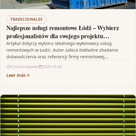
TRADICIONALES
Najlepsze usługi remontowe Łódź – Wybierz
profesjonalistów dla swojego projektu
remontowego
Artykuł dotyczy wyboru idealnego wykonawcy usług
remontowych w Łodzi. Autor zaleca dokładne zbadanie
doświadczenia oraz referencji firmy remontowej,
sprawdzenie opinii klientów i posiadanych certyfikatów,…
5 minut czytania
2024-10-20
Leer más