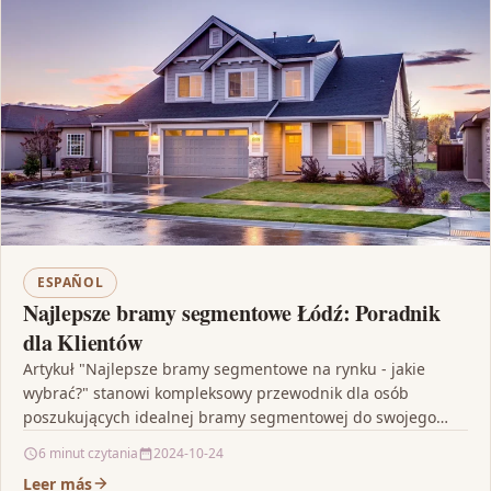
ESPAÑOL
Najlepsze bramy segmentowe Łódź: Poradnik
dla Klientów
Artykuł "Najlepsze bramy segmentowe na rynku - jakie
wybrać?" stanowi kompleksowy przewodnik dla osób
poszukujących idealnej bramy segmentowej do swojego
garażu. Podkreśla się tu…
6 minut czytania
2024-10-24
Leer más