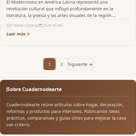
El Modernismo en América Latina representó una
revolución cultural que influyó profundamente en la
literatura, la poesía y las artes visuales de la región.…
7 minut czytania
2024-10-06
Leer más
1
2
Siguiente →
Sobre Cuadernodearte
Cuadernodearte reúne artículos sobre hogar, decoración,
reformas y productos para interiores. Publicamos ideas
prácticas, comparativas y guías útiles para mejorar la casa
con criterio.