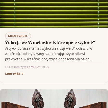
MEDIEVALES
Żaluzje we Wrocławiu: Które opcje wybrać?
Artykuł porusza temat wyboru żaluzji we Wrocławiu w
zależności od stylu wnętrza, oferując czytelnikowi
praktyczne wskazówki dotyczące dopasowania osłon
okiennych do konkretnego wystroju, takiego…
4 minut czytania
2024-10-20
Leer más