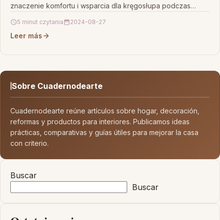
znaczenie komfortu i wsparcia dla kręgosłupa podczas
odpoczynku na świeżym powietrzu.…
5 minut czytania
2024-08-27
Leer más
Sobre Cuadernodearte
Cuadernodearte reúne artículos sobre hogar, decoración,
reformas y productos para interiores. Publicamos ideas
prácticas, comparativas y guías útiles para mejorar la casa
con criterio.
Buscar
Buscar