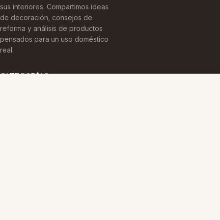
sus interiores. Compartimos ideas
de decoración, consejos de
reforma y análisis de productos
pensados para un uso doméstico
real.
CATEGORÍAS
Arquitectura Española
Cultura Histórica
Edificaciones Emblemáticas
TEMAS
Edificios Emblemáticos
Patrimonio Cultural
Sin categoría