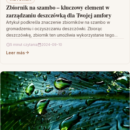
Zbiornik na szambo – kluczowy element w
zarządzaniu deszczówką dla Twojej amfory
Artykuł podkreśla znaczenie zbiorników na szambo w
gromadzeniu i oczyszczaniu deszczówki. Zbiorąc
deszczówkę, zbiornik ten umożliwia wykorzystanie tego
zasobu, redukując obciążenie kanalizacyjne. Jest to…
5 minut czytania
2024-09-10
Leer más