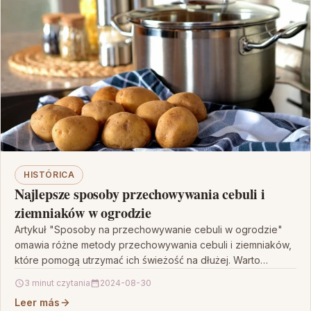
HISTÓRICA
Najlepsze sposoby przechowywania cebuli i
ziemniaków w ogrodzie
Artykuł "Sposoby na przechowywanie cebuli w ogrodzie"
omawia różne metody przechowywania cebuli i ziemniaków,
które pomogą utrzymać ich świeżość na dłużej. Warto
zwrócić uwagę…
3 minut czytania
2024-08-30
Leer más