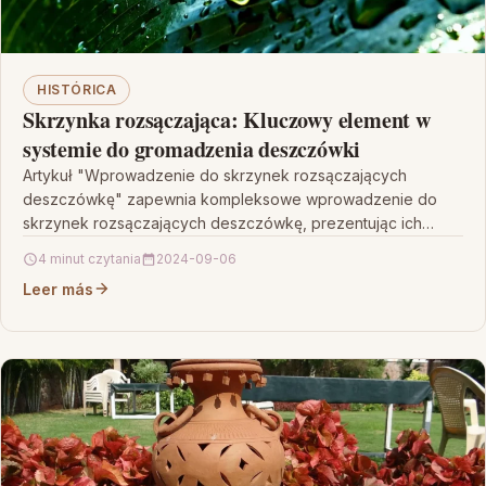
HISTÓRICA
Skrzynka rozsączająca: Kluczowy element w
systemie do gromadzenia deszczówki
Artykuł "Wprowadzenie do skrzynek rozsączających
deszczówkę" zapewnia kompleksowe wprowadzenie do
skrzynek rozsączających deszczówkę, prezentując ich
kluczowe role w gromadzeniu i wykorzystaniu opadowej
4 minut czytania
2024-09-06
wody. Omawiając…
Leer más