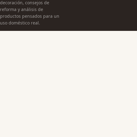
decoración, consejos de
reforma y análisis de
productos pensados para un
uso doméstico real.
CATEGORÍAS
Arquitectura Española
Cultura Histórica
Edificaciones Emblemáticas
TEMAS
Edificios Emblemáticos
Patrimonio Cultural
Sin categoría