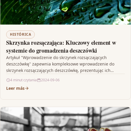
HISTÓRICA
Skrzynka rozsączająca: Kluczowy element w
systemie do gromadzenia deszczówki
Artykuł "Wprowadzenie do skrzynek rozsączających
deszczówkę" zapewnia kompleksowe wprowadzenie do
skrzynek rozsączających deszczówkę, prezentując ich
kluczowe role w gromadzeniu i wykorzystaniu opadowej
4 minut czytania
2024-09-06
wody. Omawiając…
Leer más