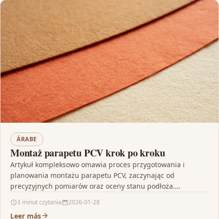
ÁRABE
Montaż parapetu PCV krok po kroku
Artykuł kompleksowo omawia proces przygotowania i
planowania montażu parapetu PCV, zaczynając od
precyzyjnych pomiarów oraz oceny stanu podłoża.
Przedstawia szczegółowy przewodnik krok po kroku,…
3 minut czytania
2026-01-28
Leer más