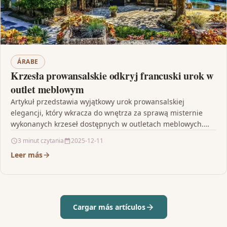
ÁRABE
Krzesła prowansalskie odkryj francuski urok w
outlet meblowym
Artykuł przedstawia wyjątkowy urok prowansalskiej
elegancji, który wkracza do wnętrza za sprawą misternie
wykonanych krzeseł dostępnych w outletach meblowych.
Tekst ukazuje, jak tradycyjne formy…
3 minut czytania
2025-12-11
Leer más
Cargar más artículos