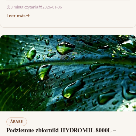
dobranym aromatom, każdy…
3 minut czytania
2026-01-06
Leer más
ÁRABE
Podziemne zbiorniki HYDROMIL 8000L –