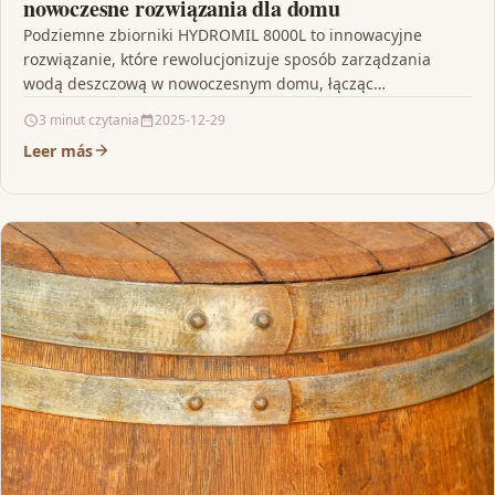
nowoczesne rozwiązania dla domu
Podziemne zbiorniki HYDROMIL 8000L to innowacyjne
rozwiązanie, które rewolucjonizuje sposób zarządzania
wodą deszczową w nowoczesnym domu, łącząc
zaawansowaną technologię z niezawodnością i wysoką
3 minut czytania
2025-12-29
odpornością…
Leer más