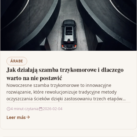
ÁRABE
Jak działają szamba trzykomorowe i dlaczego
warto na nie postawić
Nowoczesne szamba trzykomorowe to innowacyjne
rozwiązanie, które rewolucjonizuje tradycyjne metody
oczyszczania ścieków dzięki zastosowaniu trzech etapów
oczyszczania. System ten, podzielony na komory
4 minut czytania
2026-02-04
odpowiedzialne kolejno…
Leer más