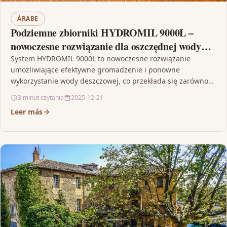
ÁRABE
Podziemne zbiorniki HYDROMIL 9000L –
nowoczesne rozwiązanie dla oszczędnej wody
deszczowej
System HYDROMIL 9000L to nowoczesne rozwiązanie
umożliwiające efektywne gromadzenie i ponowne
wykorzystanie wody deszczowej, co przekłada się zarówno
na oszczędności finansowe, jak i ochronę…
3 minut czytania
2025-12-21
Leer más