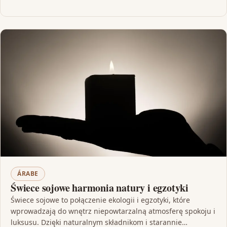
ÁRABE
Świece sojowe harmonia natury i egzotyki
Świece sojowe to połączenie ekologii i egzotyki, które
wprowadzają do wnętrz niepowtarzalną atmosferę spokoju i
luksusu. Dzięki naturalnym składnikom i starannie