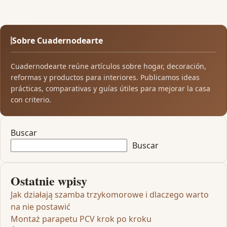
Sobre Cuadernodearte
Cuadernodearte reúne artículos sobre hogar, decoración,
reformas y productos para interiores. Publicamos ideas
prácticas, comparativas y guías útiles para mejorar la casa
con criterio.
Buscar
Buscar
Ostatnie wpisy
Jak działają szamba trzykomorowe i dlaczego warto
na nie postawić
Montaż parapetu PCV krok po kroku