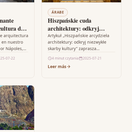
ÁRABE
inante
Hiszpańskie cuda
cultura de
architektury: odkryj
stro
kulturowe skarby z
te arquitectura
Artykuł „Hiszpańskie arcydzieła
a en nuestro
architektury: odkryj niezwykłe
ito por
roletami wrocławskimi
por Nápoles,
skarby kultury” zaprasza
ar la
czytelników do odkrycia
25-07-22
4 minut czytania
2025-07-21
 en la ciudad
fascynujących skarbów
Leer más
architektury Hiszpanii, od
majestatycznych pałaców po
imponujące katedry, które
odzwierciedlają…