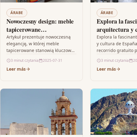
ÁRABE
ÁRABE
Nowoczesny design: meble
Explora la fasc
tapicerowane
arquitectura y 
wypoczynkowe i drewniane
España con nue
Artykuł prezentuje nowoczesną
Explora la fascinan
elegancję, w której meble
y cultura de Españ
inspiracje
recorrido gratu
tapicerowane stanowią kluczowy
recorrido gratuito 
Nápoles
element aranżacji wnętrz, łącząc
donde podrás admir
3 minut czytania
2025-07-31
3 minut czytania
20
wyrafinowany design z
influencia española
Leer más
Leer más
komfortem użytkowania. Tekst
a…
wyjaśnia, jak innowacyjne
połączenie…