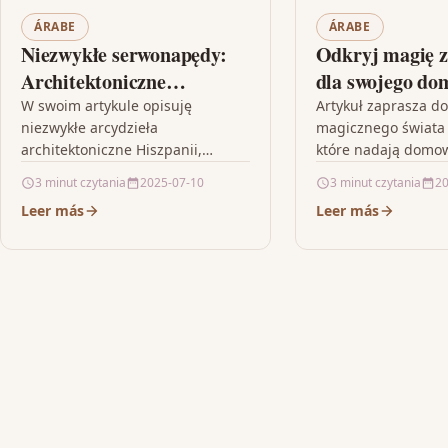
ÁRABE
ÁRABE
Niezwykłe serwonapędy:
Odkryj magię 
Architektoniczne
dla swojego do
arcydzieła Hiszpanii
W swoim artykule opisuję
Artykuł zaprasza do
niezwykłe arcydzieła
magicznego świata
architektoniczne Hiszpanii,
które nadają domo
skupiając się na tajemniczych
niepowtarzalny char
3 minut czytania
2025-07-10
3 minut czytania
20
wieżach, innowacyjnej inżynierii
wpływają na nasze
Leer más
Leer más
mostów i kanałów, imponującej
samopoczucie. Auto
wielkości i precyzji budowli
fascynujące opowie
sakralnych…