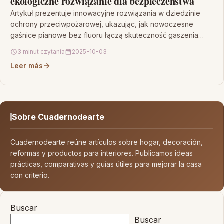
ekologiczne rozwiązanie dla bezpieczeństwa
Artykuł prezentuje innowacyjne rozwiązania w dziedzinie
ochrony przeciwpożarowej, ukazując, jak nowoczesne
gaśnice pianowe bez fluoru łączą skuteczność gaszenia
pożarów z troską o środowisko. Autor…
3 minut czytania
2025-10-03
Leer más
Sobre Cuadernodearte
Cuadernodearte reúne artículos sobre hogar, decoración,
reformas y productos para interiores. Publicamos ideas
prácticas, comparativas y guías útiles para mejorar la casa
con criterio.
Buscar
Buscar