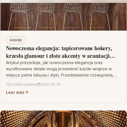
ÁRABE
Nowoczesna elegancja: tapicerowane hokery,
krzesła glamour i złote akcenty w aranżacji
wnętrz
Artykuł prezentuje, jak nowoczesna elegancja oraz
wyrafinowane detale mogą przemienić każde wnętrze w
miejsce pełne luksusu i stylu. Przedstawione rozwiązania,
takie jak tapicerowane hokery…
3 minut czytania
2025-10-30
Leer más