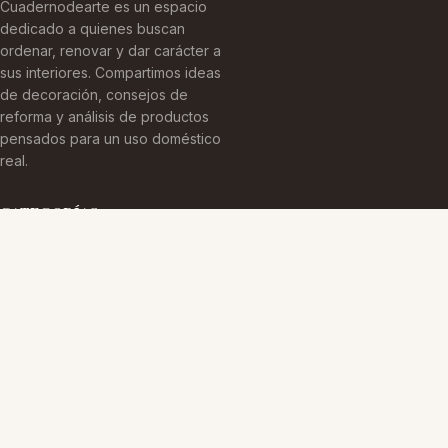
Cuadernodearte es un espacio
dedicado a quienes buscan
ordenar, renovar y dar carácter a
sus interiores. Compartimos ideas
de decoración, consejos de
reforma y análisis de productos
pensados para un uso doméstico
real.
CATEGORÍAS
Arquitectura Española
Cultura Histórica
Edificaciones Emblemáticas
TEMAS
Edificios Emblemáticos
Patrimonio Cultural