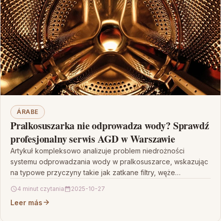
ÁRABE
Pralkosuszarka nie odprowadza wody? Sprawdź
profesjonalny serwis AGD w Warszawie
Artykuł kompleksowo analizuje problem niedrożności
systemu odprowadzania wody w pralkosuszarce, wskazując
na typowe przyczyny takie jak zatkane filtry, węże
odpływowe czy uszkodzona pompa wodna.…
4 minut czytania
2025-10-27
Leer más