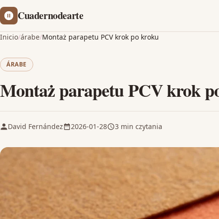
Cuadernodearte
Inicio
/
árabe
/
Montaż parapetu PCV krok po kroku
ÁRABE
Montaż parapetu PCV krok p
David Fernández
2026-01-28
3 min czytania