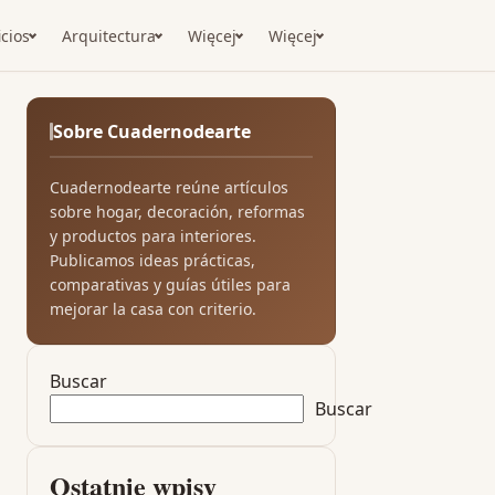
icios
Arquitectura
Więcej
Więcej
Sobre Cuadernodearte
Cuadernodearte reúne artículos
sobre hogar, decoración, reformas
y productos para interiores.
Publicamos ideas prácticas,
comparativas y guías útiles para
mejorar la casa con criterio.
Buscar
Buscar
Ostatnie wpisy