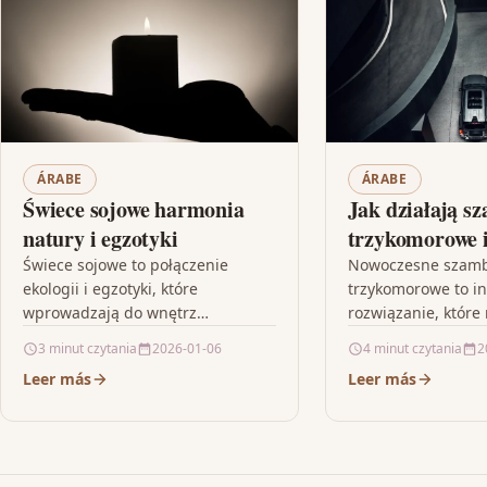
ÁRABE
ÁRABE
Świece sojowe harmonia
Jak działają s
natury i egzotyki
trzykomorowe i
warto na nie p
Świece sojowe to połączenie
Nowoczesne szam
ekologii i egzotyki, które
trzykomorowe to i
wprowadzają do wnętrz
rozwiązanie, które
niepowtarzalną atmosferę spokoju
tradycyjne metody
3 minut czytania
2026-01-06
4 minut czytania
2
i luksusu. Dzięki naturalnym
ścieków dzięki zas
Leer más
Leer más
składnikom i starannie dobranym
trzech etapów oczy
aromatom, każdy…
System ten, podzi
odpowiedzialne ko