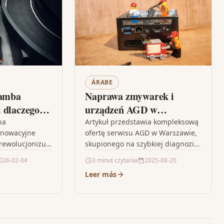
ÁRABE
zamba
Naprawa zmywarek i
 dlaczego
urządzeń AGD w
ostawić
Warszawie – Twój pewny
ba
Artykuł przedstawia kompleksową
nnowacyjne
ofertę serwisu AGD w Warszawie,
serwis
 rewolucjonizuje
skupionego na szybkiej diagnozie
 oczyszczania
i profesjonalnej naprawie
026-02-04
3 minut czytania
2025-08-20
tosowaniu
zmywarek oraz innych urządzeń.
Leer más
szczania.
Dzięki wykorzystaniu oryginalnych
elony na komory
części zamiennych,…
lejno…