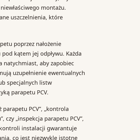
 niewłaściwego montażu.
ne uszczelnienia, które
petu poprzez nałożenie
u pod kątem jej odpływu. Każda
 natychmiast, aby zapobiec
mują uzupełnienie ewentualnych
b specjalnych listw
tyką parapetu PCV.
ż parapetu PCV”, „kontrola
”, czy „inspekcja parapetu PCV”,
kontroli instalacji gwarantuje
nia, co jest niezwykle istotne