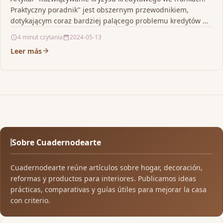
Praktyczny poradnik" jest obszernym przewodnikiem,
dotykającym coraz bardziej palącego problemu kredytów we
frankach. Poradnik kancelarii frankowej jest pełen…
4 minut czytania
2024-05-13
Leer más
Sobre Cuadernodearte
Cuadernodearte reúne artículos sobre hogar, decoración,
reformas y productos para interiores. Publicamos ideas
prácticas, comparativas y guías útiles para mejorar la casa
con criterio.