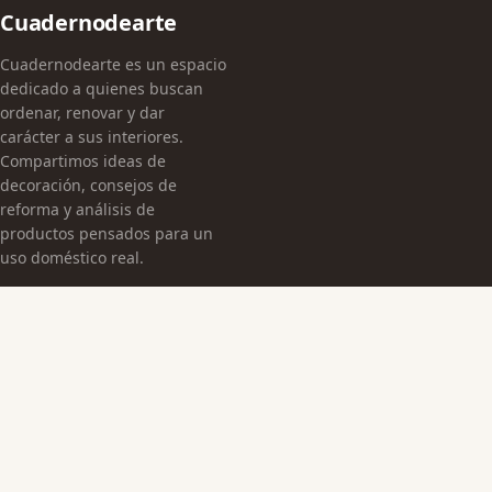
Cuadernodearte
Cuadernodearte es un espacio
dedicado a quienes buscan
ordenar, renovar y dar
carácter a sus interiores.
Compartimos ideas de
decoración, consejos de
reforma y análisis de
productos pensados para un
uso doméstico real.
CATEGORÍAS
Arquitectura Española
Cultura Histórica
Edificaciones Emblemáticas
TEMAS