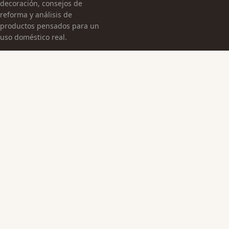
decoración, consejos de
reforma y análisis de
productos pensados para un
uso doméstico real.
CATEGORÍAS
Arquitectura Española
Cultura Histórica
Edificaciones Emblemáticas
TEMAS
Edificios Emblemáticos
Patrimonio Cultural
Sin categoría
MÁS