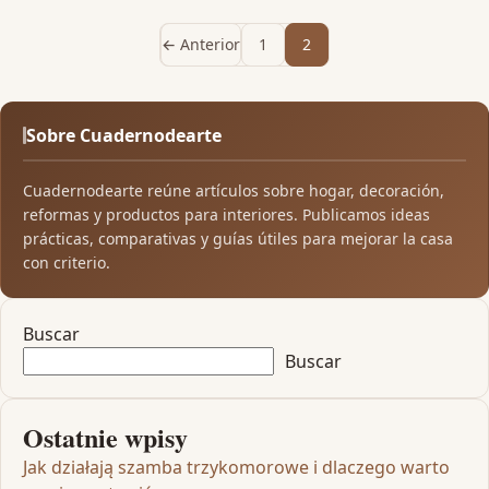
← Anterior
1
2
Sobre Cuadernodearte
Cuadernodearte reúne artículos sobre hogar, decoración,
reformas y productos para interiores. Publicamos ideas
prácticas, comparativas y guías útiles para mejorar la casa
con criterio.
Buscar
Buscar
Ostatnie wpisy
Jak działają szamba trzykomorowe i dlaczego warto