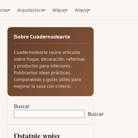
icios
Arquitectura
Więcej
Więcej
Sobre Cuadernodearte
Cuadernodearte reúne artículos
sobre hogar, decoración, reformas
y productos para interiores.
Publicamos ideas prácticas,
comparativas y guías útiles para
mejorar la casa con criterio.
Buscar
Buscar
Ostatnie wpisy