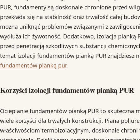
PUR, fundamenty są doskonale chronione przed wilgoc
przekłada się na stabilność oraz trwałość całej budo
można uniknąć problemów związanymi z zawilgocen
wydłuża ich żywotność. Dodatkowo, izolacja pianką
przed penetracją szkodliwych substancji chemicznych
temat izolacji fundamentów pianką PUR znajdziesz n
fundamentów pianką pur
.
Korzyści izolacji fundamentów pianką PUR
Ocieplanie fundamentów pianką PUR to skuteczna met
wiele korzyści dla trwałych konstrukcji. Piana poliu
właściwościom termoizolacyjnym, doskonale chron
utratą ciepła. Dzięki temu, temperatura wewnątrz b