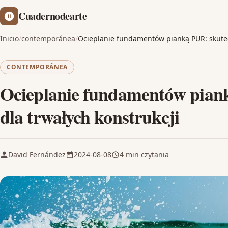
Cuadernodearte
Inicio
/
contemporánea
/
Ocieplanie fundamentów pianką PUR: skutecz
CONTEMPORÁNEA
Ocieplanie fundamentów piank
dla trwałych konstrukcji
David Fernández
2024-08-08
4 min czytania