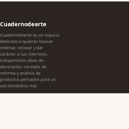
Cuadernodearte
Cuadernodearte es un espacio
dedicado a quienes buscan
ordenar, renovar y dar
carácter a sus interiores.
Compartimos ideas de
decoración, consejos de
reforma y análisis de
productos pensados para un
uso doméstico real.
CATEGORÍAS
Arquitectura Española
Cultura Histórica