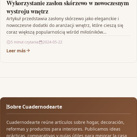
Wykorzystanie zasłon skórzewo w nowoczesnym
wystroju wnętrz
Artykuł przedstawia zasłony skórzewo jako eleganckie i
nowoczesne dodatki do aranżacji wnętrz, które cieszą się
coraz większą popularnością wśród miłośników
nowoczesnego wystroju. Wysoka jakość…
5 minut czytania
2024-05-22
Leer más
Sobre Cuadernodearte
Cuadernodearte reúne artículos sobre hogar, decoración,
reformas y productos para interiores. Publicamos ideas
prácticas, comparativas y guías útiles para mejorar la casa