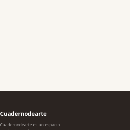
Cuadernodearte
Cuadernodearte es un espacio