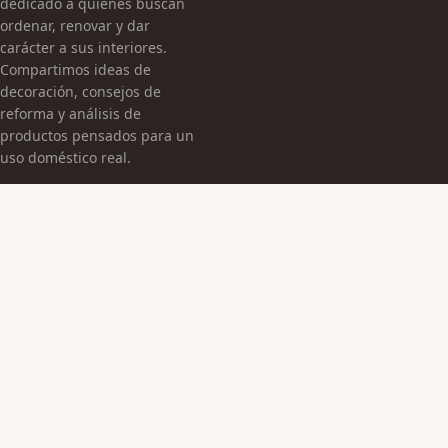
dedicado a quienes buscan
ordenar, renovar y dar
carácter a sus interiores.
Compartimos ideas de
decoración, consejos de
reforma y análisis de
productos pensados para un
uso doméstico real.
CATEGORÍAS
Arquitectura Española
Cultura Histórica
Edificaciones Emblemáticas
TEMAS
Edificios Emblemáticos
Patrimonio Cultural