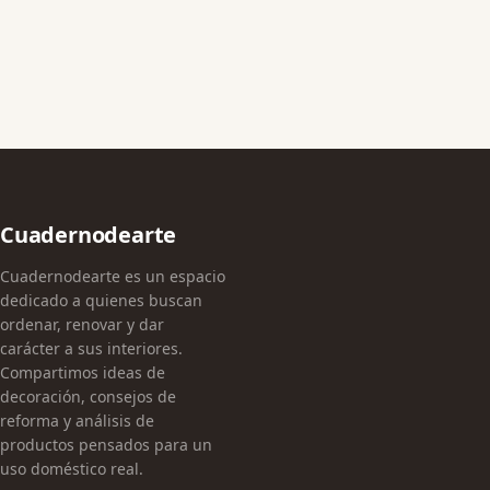
Cuadernodearte
Cuadernodearte es un espacio
dedicado a quienes buscan
ordenar, renovar y dar
carácter a sus interiores.
Compartimos ideas de
decoración, consejos de
reforma y análisis de
productos pensados para un
uso doméstico real.