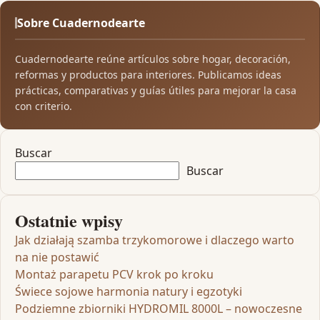
Sobre Cuadernodearte
Cuadernodearte reúne artículos sobre hogar, decoración,
reformas y productos para interiores. Publicamos ideas
prácticas, comparativas y guías útiles para mejorar la casa
con criterio.
Buscar
Buscar
Ostatnie wpisy
Jak działają szamba trzykomorowe i dlaczego warto
na nie postawić
Montaż parapetu PCV krok po kroku
Świece sojowe harmonia natury i egzotyki
Podziemne zbiorniki HYDROMIL 8000L – nowoczesne