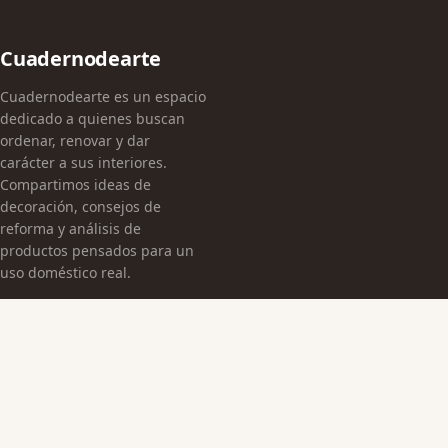
Cuadernodearte
Cuadernodearte es un espacio
dedicado a quienes buscan
ordenar, renovar y dar
carácter a sus interiores.
Compartimos ideas de
decoración, consejos de
reforma y análisis de
productos pensados para un
uso doméstico real.
CATEGORÍAS
Arquitectura Española
Cultura Histórica
Edificaciones Emblemáticas