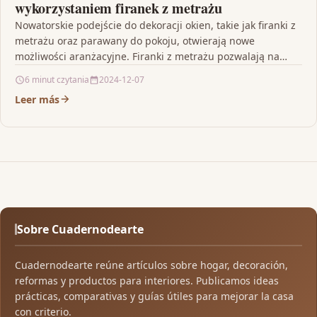
wykorzystaniem firanek z metrażu
Nowatorskie podejście do dekoracji okien, takie jak firanki z
metrażu oraz parawany do pokoju, otwierają nowe
możliwości aranżacyjne. Firanki z metrażu pozwalają na
stworzenie…
6 minut czytania
2024-12-07
Leer más
Sobre Cuadernodearte
Cuadernodearte reúne artículos sobre hogar, decoración,
reformas y productos para interiores. Publicamos ideas
prácticas, comparativas y guías útiles para mejorar la casa
con criterio.