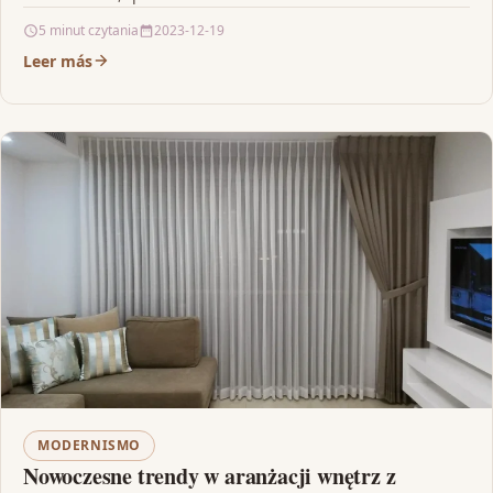
5 minut czytania
2023-12-19
Leer más
MODERNISMO
Nowoczesne trendy w aranżacji wnętrz z