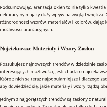
Podsumowując, aranżacja okien to nie tylko kwestia 
dekoracyjny mający duży wpływ na wygląd wnętrza. O
różnorodności wzorów, materiałów i kolorów, dając 
możliwości aranżacyjnych.
Najciekawsze Materiały i Wzory Zasłon
Poszukujesz najnowszych trendów w dziedzinie zasło
interesujących możliwości, jeśli chodzi o najciekawsz
Które z nich są teraz najpopularniejsze i dlaczego za
aby dowiedzieć się, jakie materiały i wzory rządzą ob
Jednym z najgorętszych trendów są zasłony z naturaln
bawełna czy jedwab. Te materiały nie tylko dodają prz