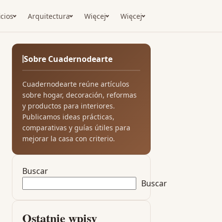
icios
Arquitectura
Więcej
Więcej
Sobre Cuadernodearte
Cuadernodearte reúne artículos
sobre hogar, decoración, reformas
y productos para interiores.
Publicamos ideas prácticas,
comparativas y guías útiles para
mejorar la casa con criterio.
Buscar
Buscar
Ostatnie wpisy