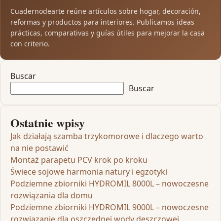
Cuadernodearte reúne artículos sobre hogar, decoración,
reformas y productos para interiores. Publicamos ideas
prácticas, comparativas y guías útiles para mejorar la casa
con criterio.
Buscar
Buscar
Ostatnie wpisy
Jak działają szamba trzykomorowe i dlaczego warto
na nie postawić
Montaż parapetu PCV krok po kroku
Świece sojowe harmonia natury i egzotyki
Podziemne zbiorniki HYDROMIL 8000L – nowoczesne
rozwiązania dla domu
Podziemne zbiorniki HYDROMIL 9000L – nowoczesne
rozwiązanie dla oszczędnej wody deszczowej