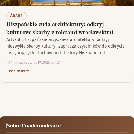
ÁRABE
Hiszpańskie cuda architektury: odkryj
kulturowe skarby z roletami wrocławskimi
Artykuł „Hiszpańskie arcydzieła architektury: odkryj
niezwykłe skarby kultury” zaprasza czytelników do odkrycia
fascynujących skarbów architektury Hiszpanii, od
majestatycznych pałaców po imponujące katedry, które
4 minut czytania
2025-07-21
odzwierciedlają…
Leer más
Sobre Cuadernodearte