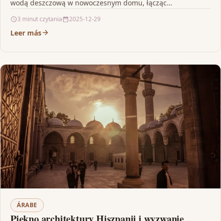
wodą deszczową w nowoczesnym domu, łącząc
zaawansowaną technologię z niezawodnością i wysoką
3 minut czytania
2025-12-29
odpornością…
Leer más
ÁRABE
Piękno architektury Hiszpanii i wyzwanie