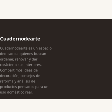
Cuadernodearte
Cuadernodearte es un espacio
dedicado a quienes buscan
ordenar, renovar y dar
carácter a sus interiores.
Compartimos ideas de
decoración, consejos de
reforma y análisis de
productos pensados para un
uso doméstico real.
CATEGORÍAS