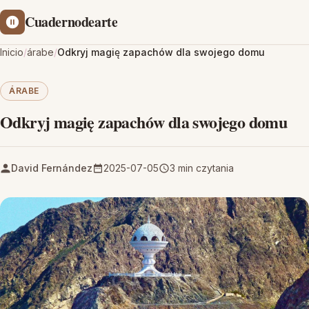
Cuadernodearte
Inicio
/
árabe
/
Odkryj magię zapachów dla swojego domu
ÁRABE
Odkryj magię zapachów dla swojego domu
David Fernández
2025-07-05
3 min czytania