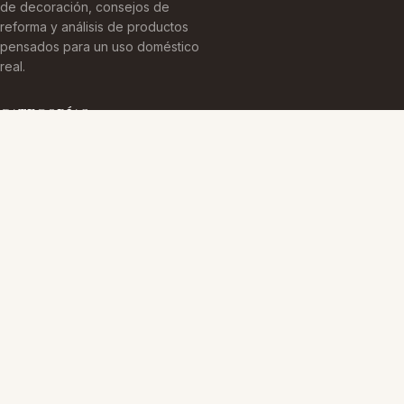
de decoración, consejos de
reforma y análisis de productos
pensados para un uso doméstico
real.
CATEGORÍAS
Arquitectura Española
Cultura Histórica
Edificaciones Emblemáticas
TEMAS
Edificios Emblemáticos
Patrimonio Cultural
Sin categoría
MÁS