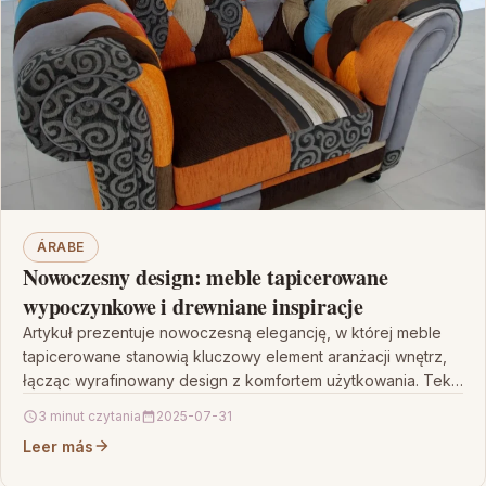
ÁRABE
Nowoczesny design: meble tapicerowane
wypoczynkowe i drewniane inspiracje
Artykuł prezentuje nowoczesną elegancję, w której meble
tapicerowane stanowią kluczowy element aranżacji wnętrz,
łącząc wyrafinowany design z komfortem użytkowania. Tekst
wyjaśnia, jak innowacyjne połączenie…
3 minut czytania
2025-07-31
Leer más