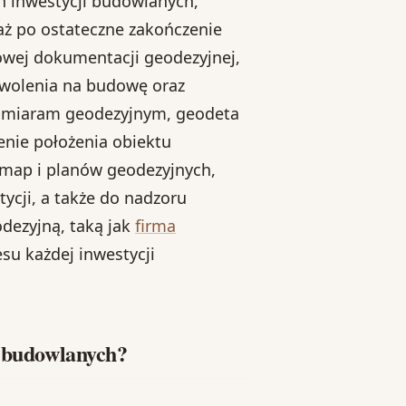
h inwestycji budowlanych,
aż po ostateczne zakończenie
wej dokumentacji geodezyjnej,
zwolenia na budowę oraz
m pomiaram geodezyjnym, geodeta
enie położenia obiektu
 map i planów geodezyjnych,
ycji, a także do nadzoru
dezyjną, taką jak
firma
su każdej inwestycji
i budowlanych?