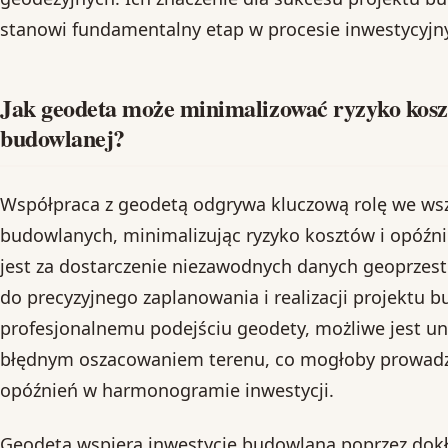
stanowi fundamentalny etap w procesie inwestycyjn
Jak geodeta może minimalizować ryzyko koszt
budowlanej?
Współpraca z geodetą odgrywa kluczową rolę we wsz
budowlanych, minimalizując ryzyko kosztów i opóźn
jest za dostarczenie niezawodnych danych geoprzest
do precyzyjnego zaplanowania i realizacji projektu 
profesjonalnemu podejściu geodety, możliwe jest un
błędnym oszacowaniem terenu, co mogłoby prowadzi
opóźnień w harmonogramie inwestycji.
Geodeta wspiera inwestycję budowlaną poprzez dokł