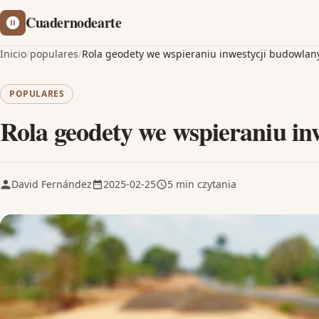
Cuadernodearte
Inicio
/
populares
/
Rola geodety we wspieraniu inwestycji budowlan
POPULARES
Rola geodety we wspieraniu in
David Fernández
2025-02-25
5 min czytania