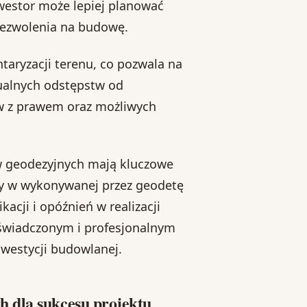
inwestor może lepiej planować
zezwolenia na budowę.
aryzacji terenu, co pozwala na
tualnych odstępstw od
ów z prawem oraz możliwych
ów geodezyjnych mają kluczowe
dy w wykonywanej przez geodetę
cji i opóźnień w realizacji
świadczonym i profesjonalnym
westycji budowlanej.
 dla sukcesu projektu