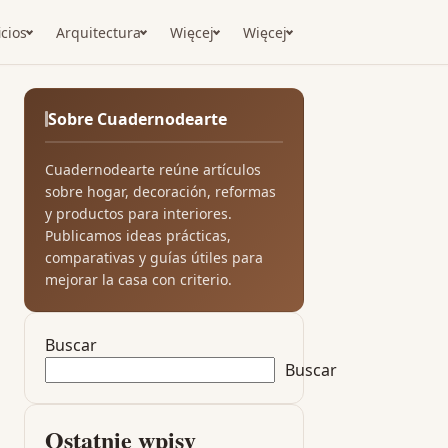
icios
Arquitectura
Więcej
Więcej
Sobre Cuadernodearte
Cuadernodearte reúne artículos
sobre hogar, decoración, reformas
y productos para interiores.
Publicamos ideas prácticas,
comparativas y guías útiles para
mejorar la casa con criterio.
Buscar
Buscar
Ostatnie wpisy