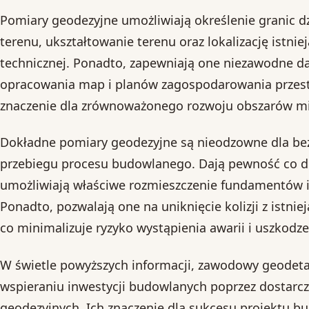
Pomiary geodezyjne umożliwiają określenie granic dz
terenu, ukształtowanie terenu oraz lokalizację istniej
technicznej. Ponadto, zapewniają one niezawodne d
opracowania map i planów zagospodarowania przest
znaczenie dla zrównoważonego rozwoju obszarów miej
Dokładne pomiary geodezyjne są nieodzowne dla be
przebiegu procesu budowlanego. Dają pewność co do
umożliwiają właściwe rozmieszczenie fundamentów i
Ponadto, pozwalają one na uniknięcie kolizji z istniej
co minimalizuje ryzyko wystąpienia awarii i uszkodze
W świetle powyższych informacji, zawodowy geodet
wspieraniu inwestycji budowlanych poprzez dostarc
geodezyjnych. Ich znaczenie dla sukcesu projektu b