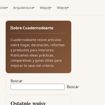
icios
Arquitectura
Więcej
Więcej
Sobre Cuadernodearte
Cuadernodearte reúne artículos
sobre hogar, decoración, reformas
y productos para interiores.
Publicamos ideas prácticas,
comparativas y guías útiles para
mejorar la casa con criterio.
Buscar
Buscar
Ostatnie wpisy