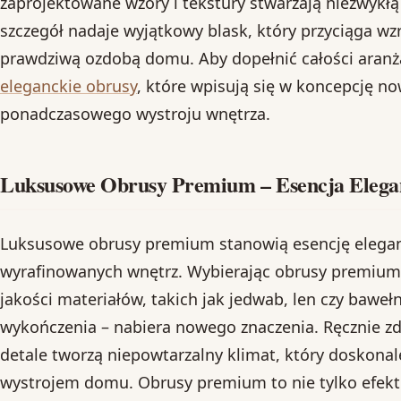
zaprojektowane wzory i tekstury stwarzają niezwykłą
szczegół nadaje wyjątkowy blask, który przyciąga wzro
prawdziwą ozdobą domu. Aby dopełnić całości aranża
eleganckie obrusy
, które wpisują się w koncepcję n
ponadczasowego wystroju wnętrza.
Luksusowe Obrusy Premium – Esencja Elega
Luksusowe obrusy premium stanowią esencję eleganc
wyrafinowanych wnętrz. Wybierając obrusy premium, 
jakości materiałów, takich jak jedwab, len czy bawe
wykończenia – nabiera nowego znaczenia. Ręcznie z
detale tworzą niepowtarzalny klimat, który doskona
wystrojem domu. Obrusy premium to nie tylko efekt