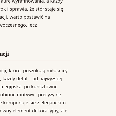
 aurę wyrafinowania, a każdy
k i sprawia, że stół staje się
cji, warto postawić na
owoczesnego, lecz
ncji
ji, której poszukują miłośnicy
każdy detal – od najwyższej
łna egipska, po kunsztowne
dobione motywy i precyzyjne
le komponuje się z eleganckim
owny element dekoracyjny, ale