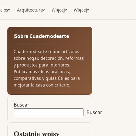
icios
Arquitectura
Więcej
Więcej
Sobre Cuadernodearte
Cuadernodearte reúne artículos
sobre hogar, decoración, reformas
y productos para interiores.
Publicamos ideas prácticas,
comparativas y guías útiles para
mejorar la casa con criterio.
Buscar
Buscar
Ostatnie wpisy