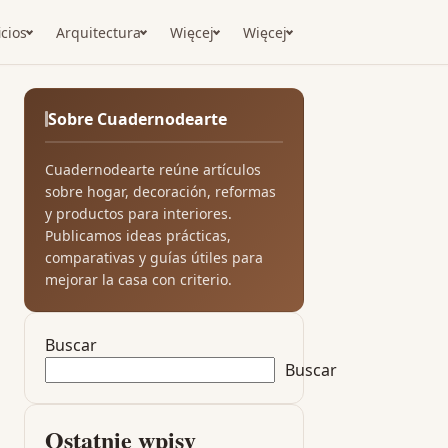
icios
Arquitectura
Więcej
Więcej
Sobre Cuadernodearte
Cuadernodearte reúne artículos
sobre hogar, decoración, reformas
y productos para interiores.
Publicamos ideas prácticas,
comparativas y guías útiles para
mejorar la casa con criterio.
Buscar
Buscar
Ostatnie wpisy