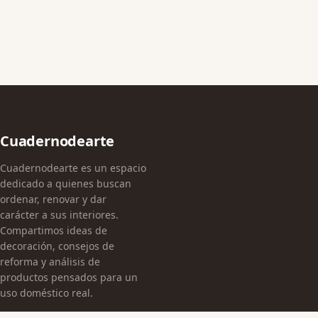
Cuadernodearte
Cuadernodearte es un espacio
dedicado a quienes buscan
ordenar, renovar y dar
carácter a sus interiores.
Compartimos ideas de
decoración, consejos de
reforma y análisis de
productos pensados para un
uso doméstico real.