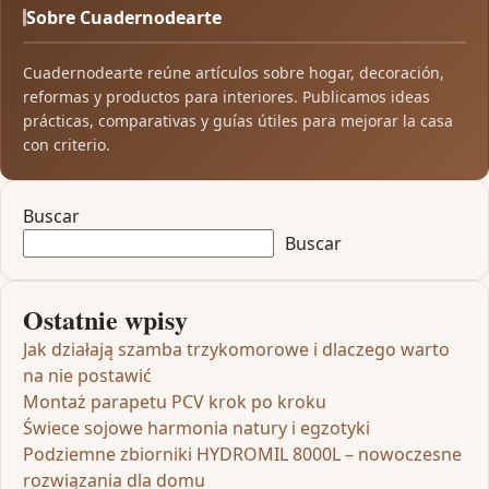
Sobre Cuadernodearte
Cuadernodearte reúne artículos sobre hogar, decoración,
reformas y productos para interiores. Publicamos ideas
prácticas, comparativas y guías útiles para mejorar la casa
con criterio.
Buscar
Buscar
Ostatnie wpisy
Jak działają szamba trzykomorowe i dlaczego warto
na nie postawić
Montaż parapetu PCV krok po kroku
Świece sojowe harmonia natury i egzotyki
Podziemne zbiorniki HYDROMIL 8000L – nowoczesne
rozwiązania dla domu